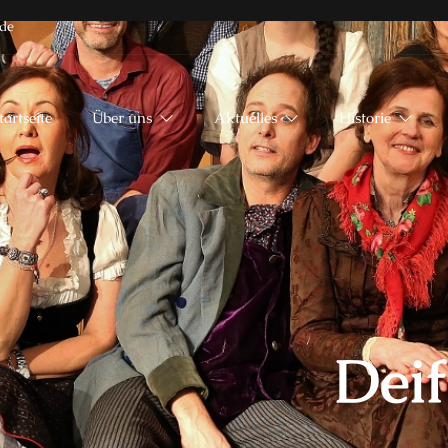
de
tartseite
Über uns
Aktuelles
Historie
Deif