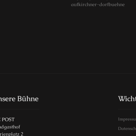
aufkirchner-dorfbuehne
nsere Bühne
Wicht
E POST
Impress
ndgasthof
Datensch
ienplatz 2