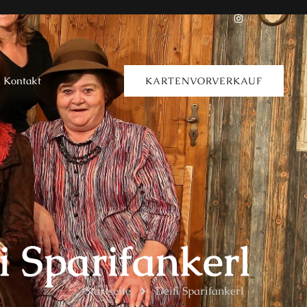
Kontakt
KARTENVORVERKAUF
i Sparifankerl
Startseite
Deifi Sparifankerl