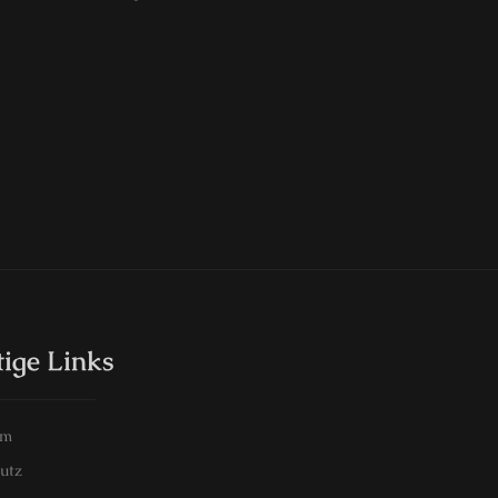
ige Links
um
utz