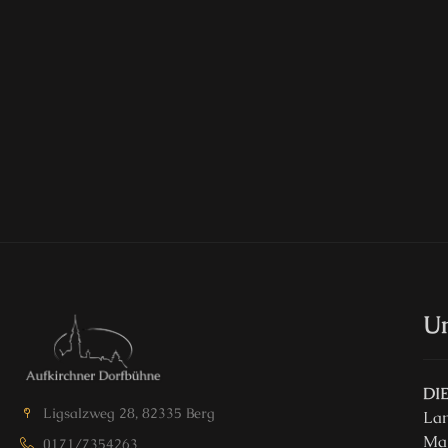
U
DI
Ligsalzweg 28, 82335 Berg
La
Mar
0171/7354263